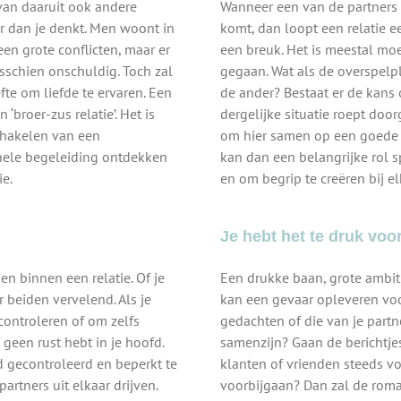
 van daaruit ook andere
Wanneer een van de partners o
or dan je denkt. Men woont in
komt, dan loopt een relatie 
geen grote conflicten, maar er
een breuk. Het is meestal moe
misschien onschuldig. Toch zal
gegaan. Wat als de overspelpl
te om liefde te ervaren. Een
de ander? Bestaat er de kans
‘broer-zus relatie’. Het is
dergelijke situatie roept doo
chakelen van een
om hier samen op een goede m
onele begeleiding ontdekken
kan dan een belangrijke rol 
ie.
en om begrip te creëren bij el
Je hebt het te druk voor 
sen binnen een relatie. Of je
Een drukke baan, grote ambiti
or beiden vervelend. Als je
kan een gevaar opleveren voor
 controleren of om zelfs
gedachten of die van je partner
 geen rust hebt in je hoofd.
samenzijn? Gaan de berichtjes
d gecontroleerd en beperkt te
klanten of vrienden steeds voo
artners uit elkaar drijven.
voorbijgaan? Dan zal de roman