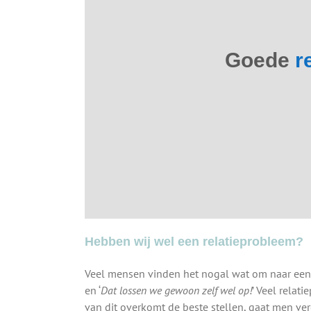
Goede
r
Hebben wij wel een relatieprobleem?
Veel mensen vinden het nogal wat om naar een r
en ‘
Dat lossen we gewoon zelf wel op!
’ Veel rela
van dit overkomt de beste stellen, gaat men ve