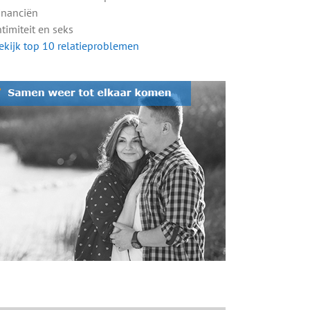
Financiën
ntimiteit en seks
ekijk top 10 relatieproblemen