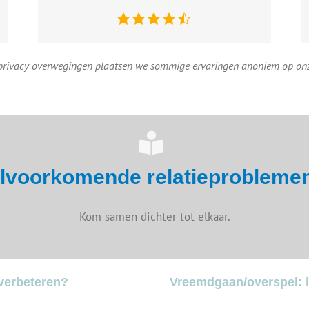
rivacy overwegingen plaatsen we sommige ervaringen anoniem op onz
lvoorkomende relatieprobleme
Kom samen dichter tot elkaar.
t verbeteren?
Vreemdgaan/overspel: 