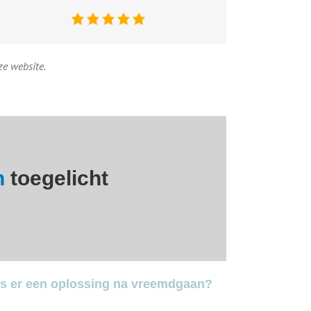
e website.
n
toegelicht
is er een oplossing na vreemdgaan?