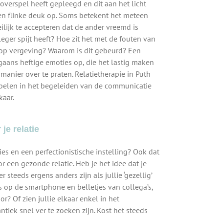
verspel heeft gepleegd en dit aan het licht
een flinke deuk op. Soms betekent het meteen
ilijk te accepteren dat de ander vreemd is
eger spijt heeft? Hoe zit het met de fouten van
 op vergeving? Waarom is dit gebeurd? Een
rgaans heftige emoties op, die het lastig maken
anier over te praten. Relatietherapie in Puth
spelen in het begeleiden van de communicatie
kaar.
je relatie
es en een perfectionistische instelling? Ook dat
 een gezonde relatie. Heb je het idee dat je
 steeds ergens anders zijn als jullie ‘gezellig’
 op de smartphone en belletjes van collega’s,
r? Of zien jullie elkaar enkel in het
tiek snel ver te zoeken zijn. Kost het steeds