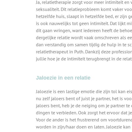
Ja, relatietherapie zorgt voor meer intimiteit en
seksualiteit. Dit relatieprobleem komt vaker vo
hetzelfde huis, slaapt in hetzelfde bed, er zijn 
is ook nauwelijks tot geen intimiteit. Dat lijkt 
dit gaan wringen, want iedereen heeft de behoef
dergelijke relatie wordt vaak omschreven als een 
dan verstandig om samen tijdig de hulp in te s
relatietherapeut in Puth. Dankzij deze professi
jullie hoe je de intimiteit terugbrengt in de relat
Jaloezie in een relatie
Jaloezie is een lastige emotie die zijn tol kan ei
nu zelf jaloers bent of juist je partner, het is vo
jaloers bent, heb je de neiging om je partner te
dingen te verbieden. Ook zorgt het ervoor dat je
Voor de ander is het frustrerend om voortduren
worden in zijn/haar doen en laten. Jaloezie kan p