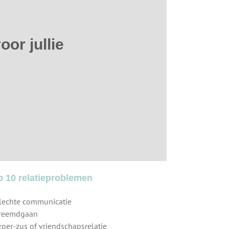
oor jullie
p 10 relatieproblemen
Slechte communicatie
Vreemdgaan
Broer-zus of vriendschapsrelatie