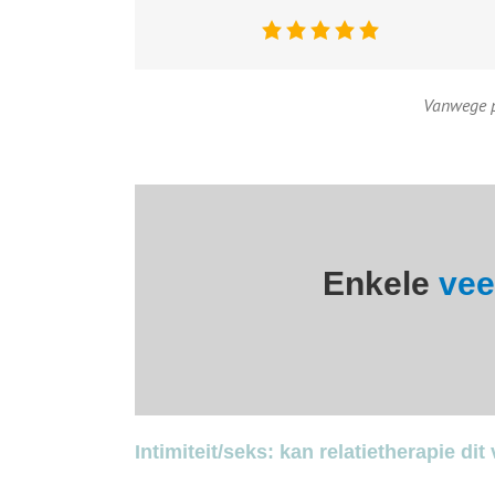
Vanwege p
Enkele
vee
Intimiteit/seks: kan relatietherapie di