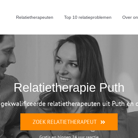
Relatietherapeuten
Top 10 relatieproblemen
Over on
Relatietherapie Puth
k gekwalificeerde relatietherapeuten uit Puth en
ZOEK RELATIETHERAPEUT
Gratis en binnen 24 uur reactie