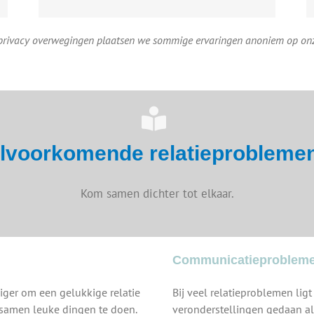
rivacy overwegingen plaatsen we sommige ervaringen anoniem op onz
lvoorkomende relatieprobleme
Kom samen dichter tot elkaar.
Communicatieproblemen
diger om een gelukkige relatie
Bij veel relatieproblemen lig
m samen leuke dingen te doen.
veronderstellingen gedaan als