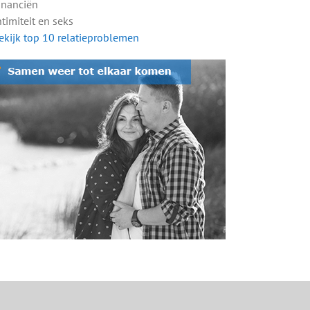
Financiën
ntimiteit en seks
ekijk top 10 relatieproblemen