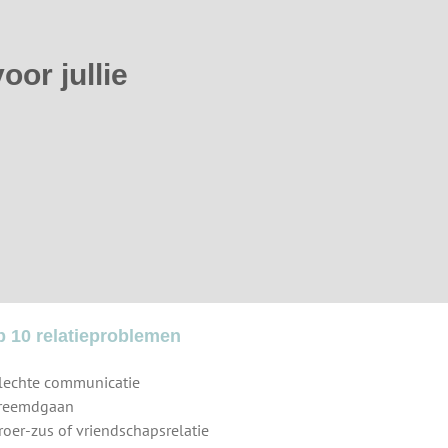
voor jullie
p 10 relatieproblemen
Slechte communicatie
Vreemdgaan
Broer-zus of vriendschapsrelatie