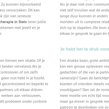
t. Zo kunnen bijvoorbeeld
Als je daar niet over communi
ess veroorzaken. Dit kan
niet zelf invullen wat de and
ak zijn van serieuze
lange duur kunnen er anders
therapie in Stein
leren jullie
monden uit in complexe relati
oblemen met jezelf en je
zich op te stapelen. Die bom 
r.
elkaar in gesprek te gaan én t
Je hebt het te druk voor 
sen binnen een relatie. Of je
Een drukke baan, grote ambiti
or beiden vervelend. Als je
kan een gevaar opleveren voor
 controleren of om zelfs
gedachten of die van je partner
 geen rust hebt in je hoofd.
samenzijn? Gaan de berichtjes
d gecontroleerd en beperkt te
klanten of vrienden steeds voo
artners uit elkaar drijven.
voorbijgaan? Dan zal de roman
e werken aan vertrouwen,
meer moeite om echt tijd voo
 dit probleem onder controle
maar ga erover in gesprek met 
patroon te doorbreken om zo 